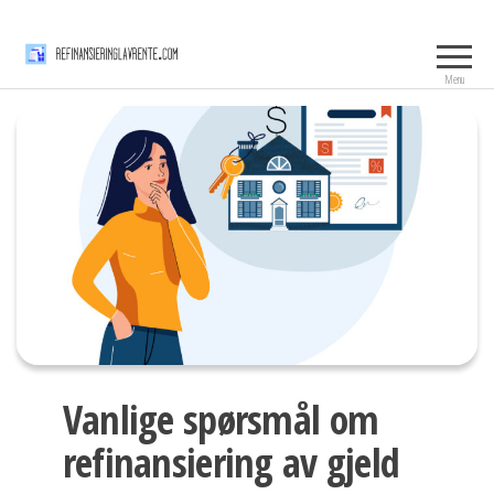
Skip
Refinansieringlavrente.
to
the
Menu
content
Vanlige spørsmål om
refinansiering av gjeld