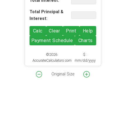
Total Interest:
Total Principal &
Interest:
Calc
Clear
Print
Help
Payment Schedule
Charts
©2026
$ :
AccurateCalculators.com
mm/dd/yyyy
Original Size