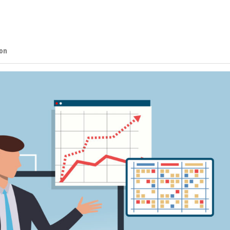
inansieringlavrente.com
on