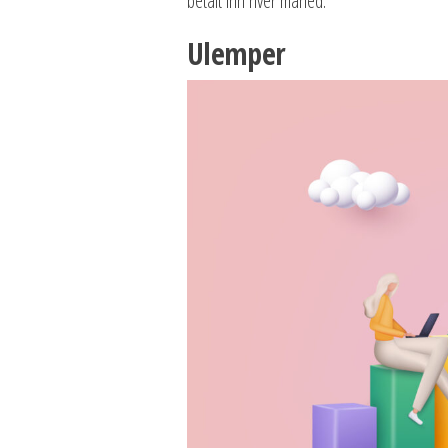
betalt inn hver måned.
Ulemper