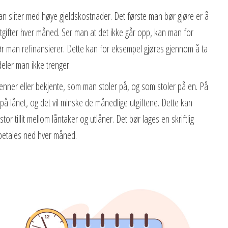
an sliter med høye gjeldskostnader. Det første man bør gjøre er å
utgifter hver måned. Ser man at det ikke går opp, kan man for
r man refinansierer. Dette kan for eksempel gjøres gjennom å ta
deler man ikke trenger.
venner eller bekjente, som man stoler på, og som stoler på en. På
å lånet, og det vil minske de månedlige utgiftene. Dette kan
tor tillit mellom låntaker og utlåner. Det bør lages en skriftlig
 betales ned hver måned.