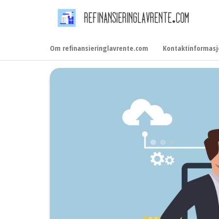
Skip
Ref
to
the
Om refinansieringlavrente.com
Kontaktinformasj
content