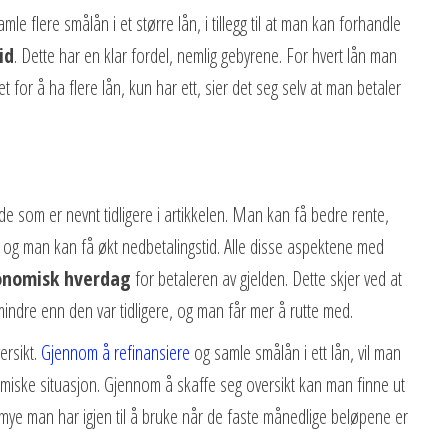
mle flere smålån i et større lån, i tillegg til at man kan forhandle
id
. Dette har en klar fordel, nemlig gebyrene. For hvert lån man
 for å ha flere lån, kun har ett, sier det seg selv at man betaler
de som er nevnt tidligere i artikkelen. Man kan få bedre rente,
og man kan få økt nedbetalingstid. Alle disse aspektene med
onomisk hverdag
for betaleren av gjelden. Dette skjer ved at
ndre enn den var tidligere, og man får mer å rutte med.
ersikt.
Gjennom å refinansiere
og samle smålån i ett lån, vil man
miske situasjon. Gjennom å skaffe seg oversikt kan man finne ut
ye man har igjen til å bruke når de faste månedlige beløpene er